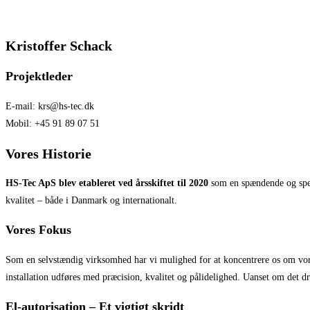
Kristoffer Schack
Projektleder
E-mail: krs@hs-tec.dk
Mobil: +45 91 89 07 51
Vores Historie
HS-Tec ApS blev etableret ved årsskiftet til 2020
som en spændende og speci
kvalitet – både i Danmark og internationalt.
Vores Fokus
Som en selvstændig virksomhed har vi mulighed for at koncentrere os om vores
installation udføres med præcision, kvalitet og pålidelighed. Uanset om det dre
El-autorisation – Et vigtigt skridt