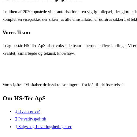
I midten af 2020 opnåede vi el-autorisation – en vigtig milepæl, der gjorde det
komplet servicepakke, der sikrer, at alle elinstallationer udføres sikkert, ef
Vores Team
I dag består HS-Tec ApS af et voksende team – herunder flere lærlinge. Vi er 
kvalitet, samarbejde og teknisk knowhow.
Vores
løfte:
“
Vi skaber driftssikre løsninger – fra idé til idriftsættelse
”
Om HS-Tec ApS
Hvem er vi?
Privatlivspolitik
Salgs- og Leveringsbetingelser